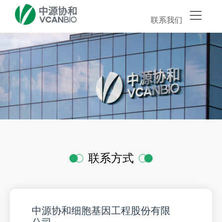
联系我们
联系方式
中源协和细胞基因工程股份有限