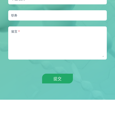
职务
留言
*
提交