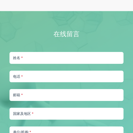
在线留言
姓名
*
电话
*
邮箱
*
国家及地区
*
单位/机构
*