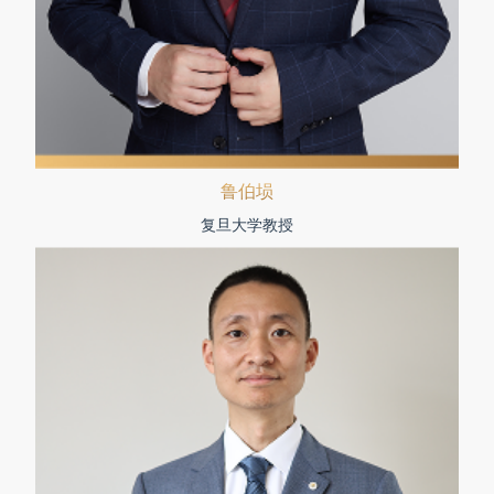
鲁伯埙
复旦大学教授